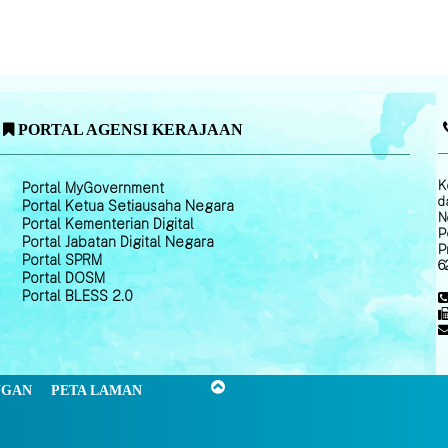
PORTAL AGENSI KERAJAAN
K
Portal MyGovernment
d
Portal Ketua Setiausaha Negara
N
Portal Kementerian Digital
P
Portal Jabatan Digital Negara
P
Portal SPRM
6
Portal DOSM
Portal BLESS 2.0
NGAN
PETA LAMAN