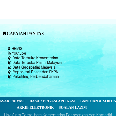
CAPAIAN PANTAS
HRMIS
Youtube
Data Terbuka Kementerian
Data Terbuka Rasmi Malaysia
Data Geospatial Malaysia
Repositori Dasar dan PKPA
Pekeliling Perbendaharaan
ASAR PRIVASI
DASAR PRIVASI APLIKASI
BANTUAN & SOKO
ARKIB ELEKTRONIK
SOALAN LAZIM
Hak Cipta Terpelihara Kementerian Perladangan dan Komoditi