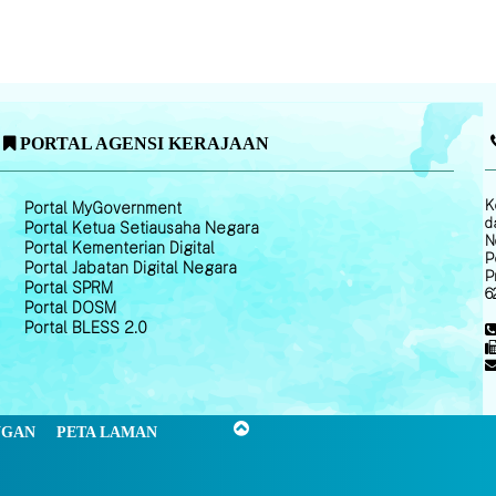
PORTAL AGENSI KERAJAAN
K
Portal MyGovernment
d
Portal Ketua Setiausaha Negara
N
Portal Kementerian Digital
P
Portal Jabatan Digital Negara
P
Portal SPRM
6
Portal DOSM
Portal BLESS 2.0
NGAN
PETA LAMAN