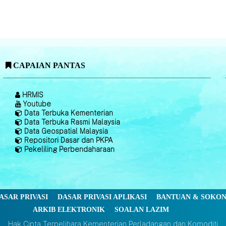
CAPAIAN PANTAS
HRMIS
Youtube
Data Terbuka Kementerian
Data Terbuka Rasmi Malaysia
Data Geospatial Malaysia
Repositori Dasar dan PKPA
Pekeliling Perbendaharaan
ASAR PRIVASI
DASAR PRIVASI APLIKASI
BANTUAN & SOKO
ARKIB ELEKTRONIK
SOALAN LAZIM
Hak Cipta Terpelihara Kementerian Perladangan dan Komoditi