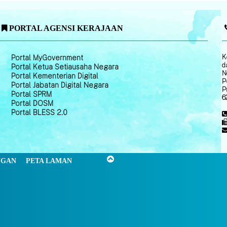
PORTAL AGENSI KERAJAAN
K
Portal MyGovernment
d
Portal Ketua Setiausaha Negara
N
Portal Kementerian Digital
P
Portal Jabatan Digital Negara
P
Portal SPRM
6
Portal DOSM
Portal BLESS 2.0
NGAN
PETA LAMAN