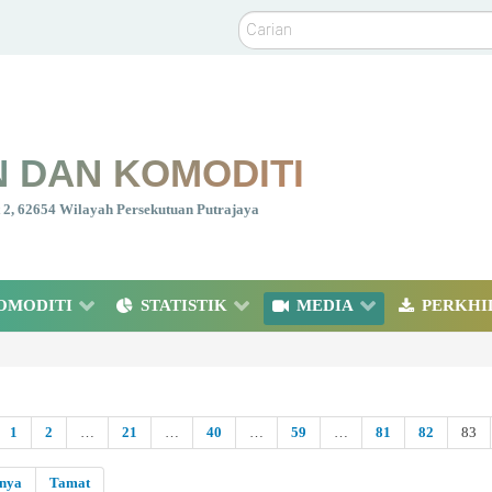
Carian
 DAN KOMODITI
nt 2, 62654 Wilayah Persekutuan Putrajaya
OMODITI
STATISTIK
MEDIA
PERKHI
1
2
…
21
…
40
…
59
…
81
82
83
snya
Tamat