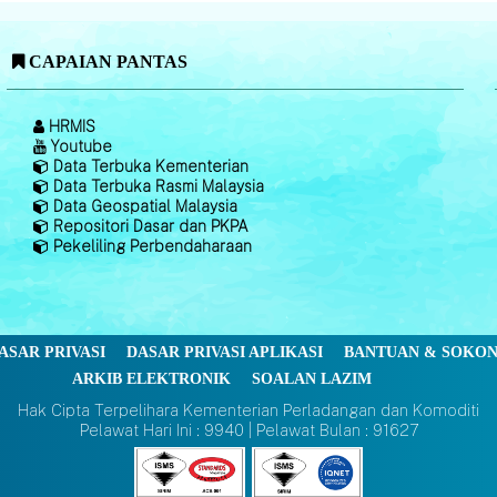
CAPAIAN PANTAS
HRMIS
Youtube
Data Terbuka Kementerian
Data Terbuka Rasmi Malaysia
Data Geospatial Malaysia
Repositori Dasar dan PKPA
Pekeliling Perbendaharaan
ASAR PRIVASI
DASAR PRIVASI APLIKASI
BANTUAN & SOKO
ARKIB ELEKTRONIK
SOALAN LAZIM
Hak Cipta Terpelihara Kementerian Perladangan dan Komoditi
Pelawat Hari Ini : 9940 | Pelawat Bulan : 91627