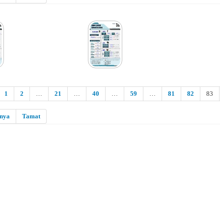
1
2
…
21
…
40
…
59
…
81
82
83
snya
Tamat