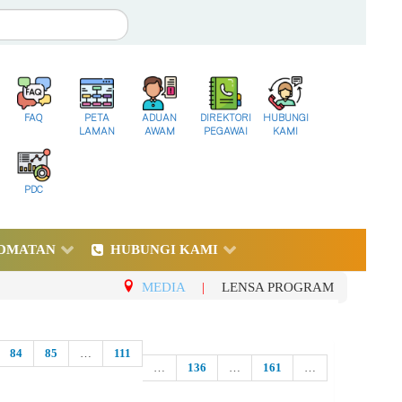
FAQ
PETA
ADUAN
DIREKTORI
HUBUNGI
LAMAN
AWAM
PEGAWAI
KAMI
PDC
DMATAN
HUBUNGI KAMI
MEDIA
|
LENSA PROGRAM
84
85
…
111
…
136
…
161
…