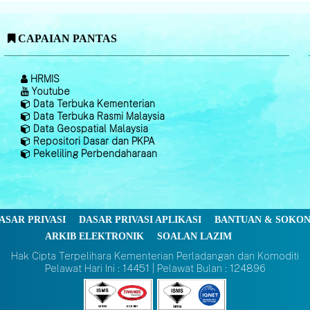
CAPAIAN PANTAS
HRMIS
Youtube
Data Terbuka Kementerian
Data Terbuka Rasmi Malaysia
Data Geospatial Malaysia
Repositori Dasar dan PKPA
Pekeliling Perbendaharaan
ASAR PRIVASI
DASAR PRIVASI APLIKASI
BANTUAN & SOKO
ARKIB ELEKTRONIK
SOALAN LAZIM
Hak Cipta Terpelihara Kementerian Perladangan dan Komoditi
Pelawat Hari Ini : 14451 | Pelawat Bulan : 124896