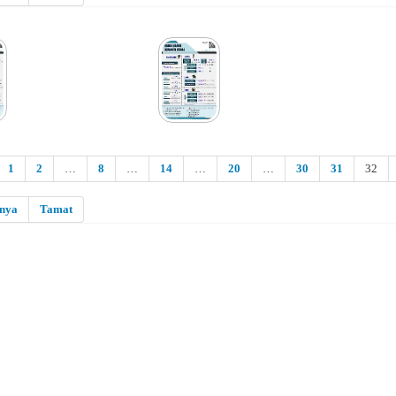
1
2
…
8
…
14
…
20
…
30
31
32
snya
Tamat