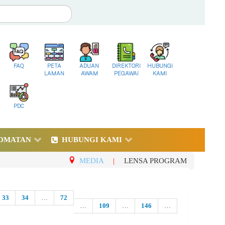
FAQ
PETA
ADUAN
DIREKTORI
HUBUNGI
LAMAN
AWAM
PEGAWAI
KAMI
PDC
DMATAN
HUBUNGI KAMI
MEDIA
|
LENSA PROGRAM
33
34
…
72
…
109
…
146
…