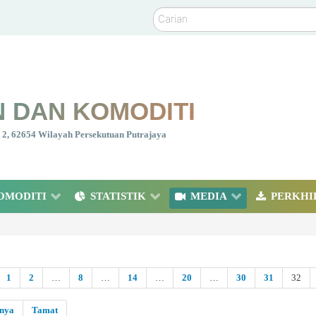
Carian
 DAN KOMODITI
nt 2, 62654 Wilayah Persekutuan Putrajaya
OMODITI
STATISTIK
MEDIA
PERKHI
1
2
…
8
…
14
…
20
…
30
31
32
snya
Tamat