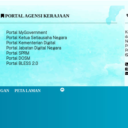
PORTAL AGENSI KERAJAAN
K
Portal MyGovernment
d
Portal Ketua Setiausaha Negara
N
Portal Kementerian Digital
P
Portal Jabatan Digital Negara
P
Portal SPRM
6
Portal DOSM
Portal BLESS 2.0
NGAN
PETA LAMAN