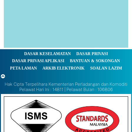
DASAR KESELAMATAN
DASAR PRIVASI
DASAR PRIVASI APLIKASI
BANTUAN & SOKONGAN
PETA LAMAN
ARKIB ELEKTRONIK
SOALAN LAZIM
Hak Cipta Terpelihara Kementerian Perladangan dan Komoditi
Pelawat Hari Ini : 14811 | Pelawat Bulan : 106806