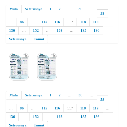
Mula
Seterusnya
1
2
…
30
…
58
…
86
…
115
116
117
118
119
…
136
…
152
…
168
…
185
186
Seterusnya
Tamat
Mula
Seterusnya
1
2
…
30
…
58
…
86
…
115
116
117
118
119
…
136
…
152
…
168
…
185
186
Seterusnya
Tamat