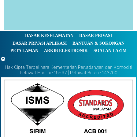
DASAR KESELAMATAN
DASAR PRIVASI
DASAR PRIVASI APLIKASI
BANTUAN & SOKONGAN
PETA LAMAN
ARKIB ELEKTRONIK
SOALAN LAZIM
Hak Cipta Terpelihara Kementerian Perladangan dan Komoditi
Pelawat Hari Ini : 15567 | Pelawat Bulan : 143700