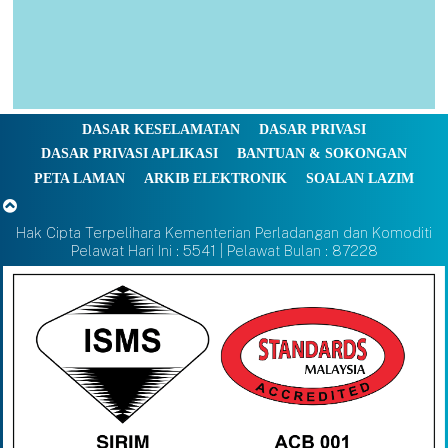
DASAR KESELAMATAN
DASAR PRIVASI
DASAR PRIVASI APLIKASI
BANTUAN & SOKONGAN
PETA LAMAN
ARKIB ELEKTRONIK
SOALAN LAZIM
Hak Cipta Terpelihara Kementerian Perladangan dan Komoditi
Pelawat Hari Ini : 5541 | Pelawat Bulan : 87228