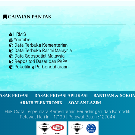
CAPAIAN PANTAS
HRMIS
Youtube
Data Terbuka Kementerian
Data Terbuka Rasmi Malaysia
Data Geospatial Malaysia
Repositori Dasar dan PKPA
Pekeliling Perbendaharaan
ASAR PRIVASI
DASAR PRIVASI APLIKASI
BANTUAN & SOKO
ARKIB ELEKTRONIK
SOALAN LAZIM
Hak Cipta Terpelihara Kementerian Perladangan dan Komoditi
Pelawat Hari Ini : 17199 | Pelawat Bulan : 127644