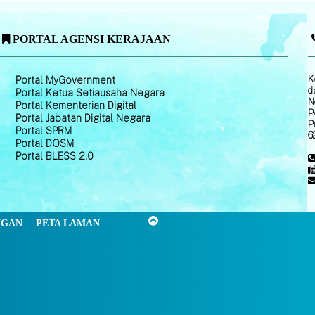
PORTAL AGENSI KERAJAAN
K
Portal MyGovernment
d
Portal Ketua Setiausaha Negara
N
Portal Kementerian Digital
P
Portal Jabatan Digital Negara
P
Portal SPRM
6
Portal DOSM
Portal BLESS 2.0
NGAN
PETA LAMAN