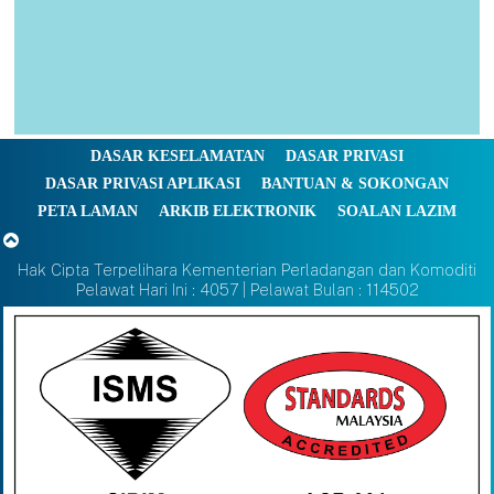
DASAR KESELAMATAN
DASAR PRIVASI
DASAR PRIVASI APLIKASI
BANTUAN & SOKONGAN
PETA LAMAN
ARKIB ELEKTRONIK
SOALAN LAZIM
Hak Cipta Terpelihara Kementerian Perladangan dan Komoditi
Pelawat Hari Ini : 4057 | Pelawat Bulan : 114502