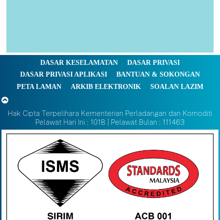
DASAR KESELAMATAN
DASAR PRIVASI
DASAR PRIVASI APLIKASI
BANTUAN & SOKONGAN
PETA LAMAN
ARKIB ELEKTRONIK
SOALAN LAZIM
Hak Cipta Terpelihara Kementerian Perladangan dan Komoditi
Pelawat Hari Ini : 1018 | Pelawat Bulan : 111463