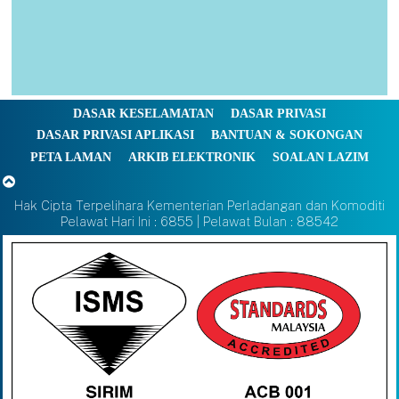
DASAR KESELAMATAN
DASAR PRIVASI
DASAR PRIVASI APLIKASI
BANTUAN & SOKONGAN
PETA LAMAN
ARKIB ELEKTRONIK
SOALAN LAZIM
Hak Cipta Terpelihara Kementerian Perladangan dan Komoditi
Pelawat Hari Ini : 6855 | Pelawat Bulan : 88542