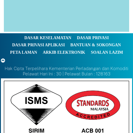
DASAR KESELAMATAN
DASAR PRIVASI
DASAR PRIVASI APLIKASI
BANTUAN & SOKONGAN
PETA LAMAN
ARKIB ELEKTRONIK
SOALAN LAZIM
Hak Cipta Terpelihara Kementerian Perladangan dan Komoditi
Pelawat Hari Ini : 30 | Pelawat Bulan : 128163