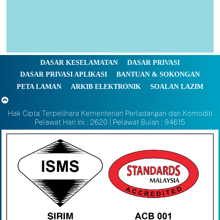
DASAR KESELAMATAN
DASAR PRIVASI
DASAR PRIVASI APLIKASI
BANTUAN & SOKONGAN
PETA LAMAN
ARKIB ELEKTRONIK
SOALAN LAZIM
Hak Cipta Terpelihara Kementerian Perladangan dan Komoditi
Pelawat Hari Ini : 2620 | Pelawat Bulan : 94615