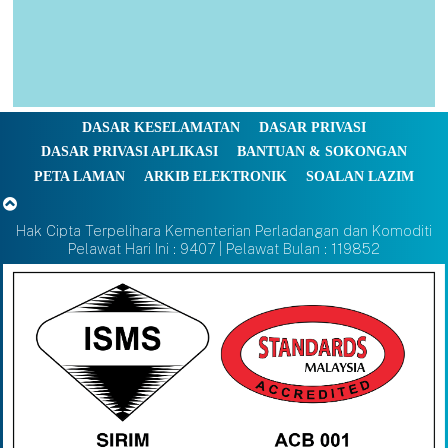
DASAR KESELAMATAN
DASAR PRIVASI
DASAR PRIVASI APLIKASI
BANTUAN & SOKONGAN
PETA LAMAN
ARKIB ELEKTRONIK
SOALAN LAZIM
Hak Cipta Terpelihara Kementerian Perladangan dan Komoditi
Pelawat Hari Ini : 9407 | Pelawat Bulan : 119852