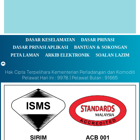
DASAR KESELAMATAN
DASAR PRIVASI
DASAR PRIVASI APLIKASI
BANTUAN & SOKONGAN
PETA LAMAN
ARKIB ELEKTRONIK
SOALAN LAZIM
Hak Cipta Terpelihara Kementerian Perladangan dan Komoditi
Pelawat Hari Ini : 9978 | Pelawat Bulan : 91665