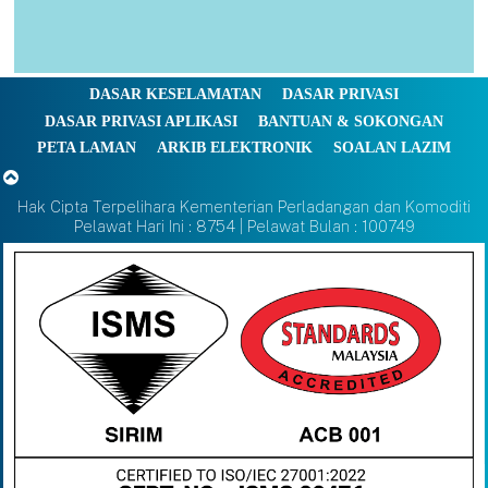
DASAR KESELAMATAN
DASAR PRIVASI
DASAR PRIVASI APLIKASI
BANTUAN & SOKONGAN
PETA LAMAN
ARKIB ELEKTRONIK
SOALAN LAZIM
Hak Cipta Terpelihara Kementerian Perladangan dan Komoditi
Pelawat Hari Ini : 8754 | Pelawat Bulan : 100749