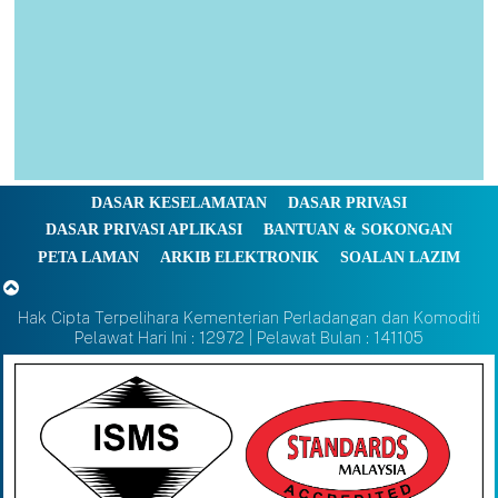
DASAR KESELAMATAN
DASAR PRIVASI
DASAR PRIVASI APLIKASI
BANTUAN & SOKONGAN
PETA LAMAN
ARKIB ELEKTRONIK
SOALAN LAZIM
Hak Cipta Terpelihara Kementerian Perladangan dan Komoditi
Pelawat Hari Ini : 12972 | Pelawat Bulan : 141105