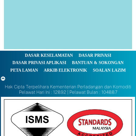
DASAR KESELAMATAN
DASAR PRIVASI
DASAR PRIVASI APLIKASI
BANTUAN & SOKONGAN
PETA LAMAN
ARKIB ELEKTRONIK
SOALAN LAZIM
Hak Cipta Terpelihara Kementerian Perladangan dan Komoditi
Pelawat Hari Ini : 12892 | Pelawat Bulan : 104887