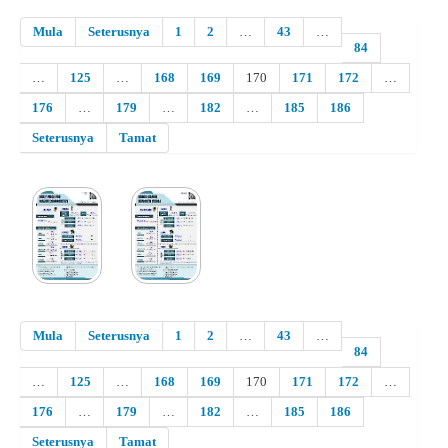
Mula
Seterusnya
1
2
…
43
…
84
…
125
…
168
169
170
171
172
…
176
…
179
…
182
…
185
186
Seterusnya
Tamat
Mula
Seterusnya
1
2
…
43
…
84
…
125
…
168
169
170
171
172
…
176
…
179
…
182
…
185
186
Seterusnya
Tamat