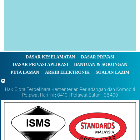
DASAR KESELAMATAN
DASAR PRIVASI
DASAR PRIVASI APLIKASI
BANTUAN & SOKONGAN
PETA LAMAN
ARKIB ELEKTRONIK
SOALAN LAZIM
Hak Cipta Terpelihara Kementerian Perladangan dan Komoditi
Pelawat Hari Ini : 6410 | Pelawat Bulan : 98405