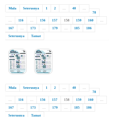
Mula
Seterusnya
1
2
…
40
…
78
…
116
…
156
157
158
159
160
…
167
…
173
…
179
…
185
186
Seterusnya
Tamat
Mula
Seterusnya
1
2
…
40
…
78
…
116
…
156
157
158
159
160
…
167
…
173
…
179
…
185
186
Seterusnya
Tamat