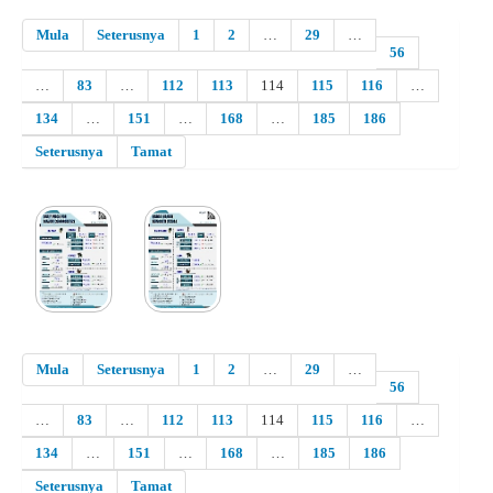
Mula
Seterusnya
1
2
…
29
…
56
…
83
…
112
113
114
115
116
…
134
…
151
…
168
…
185
186
Seterusnya
Tamat
Mula
Seterusnya
1
2
…
29
…
56
…
83
…
112
113
114
115
116
…
134
…
151
…
168
…
185
186
Seterusnya
Tamat