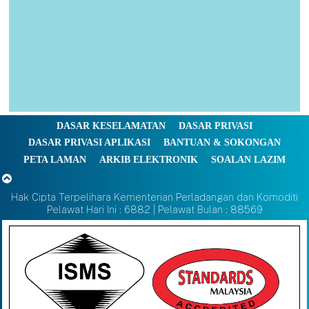
DASAR KESELAMATAN
DASAR PRIVASI
DASAR PRIVASI APLIKASI
BANTUAN & SOKONGAN
PETA LAMAN
ARKIB ELEKTRONIK
SOALAN LAZIM
Hak Cipta Terpelihara Kementerian Perladangan dan Komoditi
Pelawat Hari Ini : 6882 | Pelawat Bulan : 88569