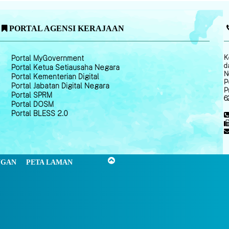
PORTAL AGENSI KERAJAAN
K
Portal MyGovernment
d
Portal Ketua Setiausaha Negara
N
Portal Kementerian Digital
P
Portal Jabatan Digital Negara
P
Portal SPRM
6
Portal DOSM
Portal BLESS 2.0
NGAN
PETA LAMAN