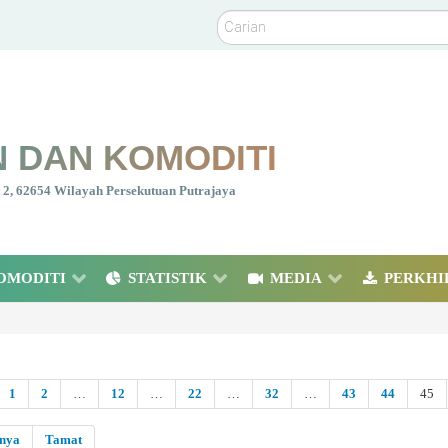
Carian
 DAN KOMODITI
nt 2, 62654 Wilayah Persekutuan Putrajaya
OMODITI
STATISTIK
MEDIA
PERKHI
1
2
…
12
…
22
…
32
…
43
44
45
snya
Tamat