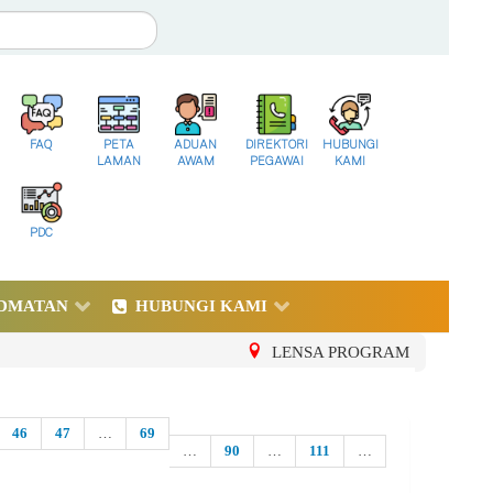
FAQ
PETA
ADUAN
DIREKTORI
HUBUNGI
LAMAN
AWAM
PEGAWAI
KAMI
PDC
DMATAN
HUBUNGI KAMI
LENSA PROGRAM
46
47
…
69
…
90
…
111
…