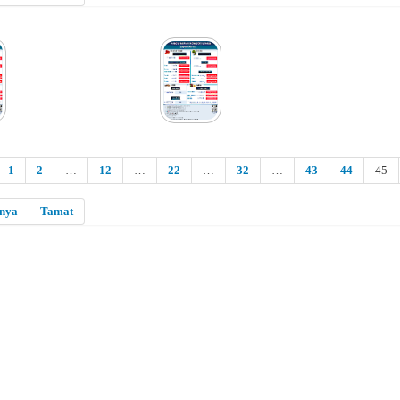
1
2
…
12
…
22
…
32
…
43
44
45
snya
Tamat