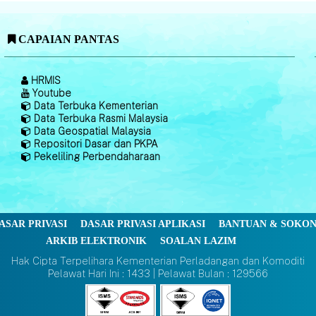
CAPAIAN PANTAS
HRMIS
Youtube
Data Terbuka Kementerian
Data Terbuka Rasmi Malaysia
Data Geospatial Malaysia
Repositori Dasar dan PKPA
Pekeliling Perbendaharaan
ASAR PRIVASI
DASAR PRIVASI APLIKASI
BANTUAN & SOKO
ARKIB ELEKTRONIK
SOALAN LAZIM
Hak Cipta Terpelihara Kementerian Perladangan dan Komoditi
Pelawat Hari Ini : 1433 | Pelawat Bulan : 129566