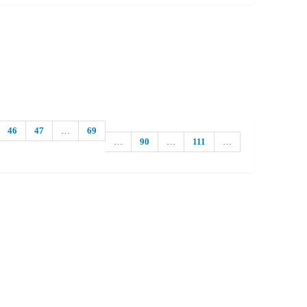
46
47
…
69
…
90
…
111
…