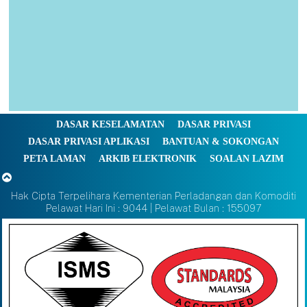
DASAR KESELAMATAN
DASAR PRIVASI
DASAR PRIVASI APLIKASI
BANTUAN & SOKONGAN
PETA LAMAN
ARKIB ELEKTRONIK
SOALAN LAZIM
Hak Cipta Terpelihara Kementerian Perladangan dan Komoditi
Pelawat Hari Ini : 9044 | Pelawat Bulan : 155097