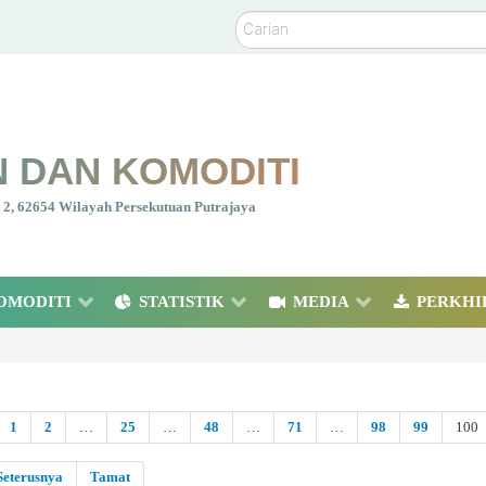
Carian
 DAN KOMODITI
nt 2, 62654 Wilayah Persekutuan Putrajaya
OMODITI
STATISTIK
MEDIA
PERKHI
1
2
…
25
…
48
…
71
…
98
99
100
Seterusnya
Tamat