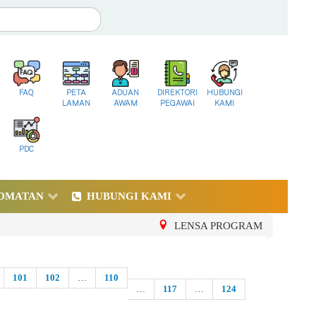
FAQ
PETA
ADUAN
DIREKTORI
HUBUNGI
LAMAN
AWAM
PEGAWAI
KAMI
PDC
DMATAN
HUBUNGI KAMI
LENSA PROGRAM
101
102
…
110
…
117
…
124