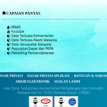
CAPAIAN PANTAS
HRMIS
Youtube
Data Terbuka Kementerian
Data Terbuka Rasmi Malaysia
Data Geospatial Malaysia
Repositori Dasar dan PKPA
Pekeliling Perbendaharaan
ASAR PRIVASI
DASAR PRIVASI APLIKASI
BANTUAN & SOKO
ARKIB ELEKTRONIK
SOALAN LAZIM
Hak Cipta Terpelihara Kementerian Perladangan dan Komoditi
Pelawat Hari Ini : 5116 | Pelawat Bulan : 115561