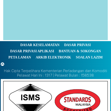
DASAR KESELAMATAN
DASAR PRIVASI
DASAR PRIVASI APLIKASI
BANTUAN & SOKONGAN
PETA LAMAN
ARKIB ELEKTRONIK
SOALAN LAZIM
Hak Cipta Terpelihara Kementerian Perladangan dan Komoditi
Pelawat Hari Ini : 1317 | Pelawat Bulan : 158538