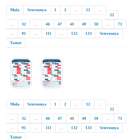
Mula
Seterusnya
1
2
…
12
…
22
…
32
…
46
47
48
49
50
…
71
…
91
…
111
…
132
133
Seterusnya
Tamat
Mula
Seterusnya
1
2
…
12
…
22
…
32
…
46
47
48
49
50
…
71
…
91
…
111
…
132
133
Seterusnya
Tamat