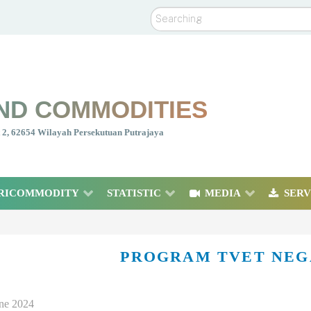
Search
ND COMMODITIES
nt 2, 62654 Wilayah Persekutuan Putrajaya
RICOMMODITY
STATISTIC
MEDIA
SERV
PROGRAM TVET NE
une 2024