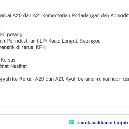
reruai A20 dan A21 Kementerian Perladangan dan Komodi
4
.30 petang
han Perindustrian (ILP) Kuala Langat, Selangor.
menarik di reruai KPK:
 Kursus
dmat Nasihat
nggah ke Reruai A20 dan A21. Ayuh beramai-ramai hadir da
Untuk maklumat lanjut: