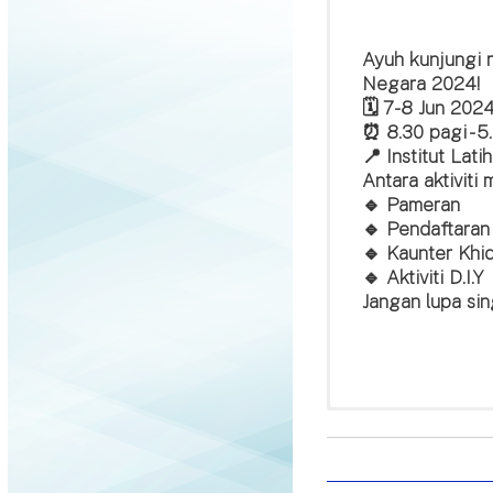
Ayuh kunjungi 
Negara 2024!
🗓️ 7-8 Jun 202
⏰ 8.30 pagi - 5
📍 Institut Lati
Antara aktiviti 
🔹 Pameran
🔹 Pendaftaran
🔹 Kaunter Khi
🔹 Aktiviti D.I.Y
Jangan lupa si