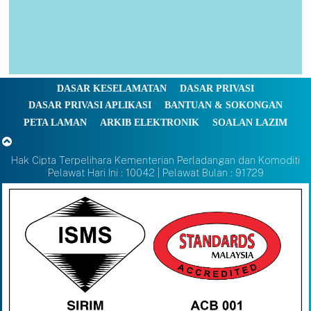
DASAR KESELAMATAN
DASAR PRIVASI
DASAR PRIVASI APLIKASI
BANTUAN & SOKONGAN
PETA LAMAN
ARKIB ELEKTRONIK
SOALAN LAZIM
Hak Cipta Terpelihara Kementerian Perladangan dan Komoditi
Pelawat Hari Ini : 10042 | Pelawat Bulan : 91729