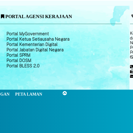
PORTAL AGENSI KERAJAAN
K
Portal MyGovernment
d
Portal Ketua Setiausaha Negara
N
Portal Kementerian Digital
P
Portal Jabatan Digital Negara
P
Portal SPRM
6
Portal DOSM
Portal BLESS 2.0
NGAN
PETA LAMAN