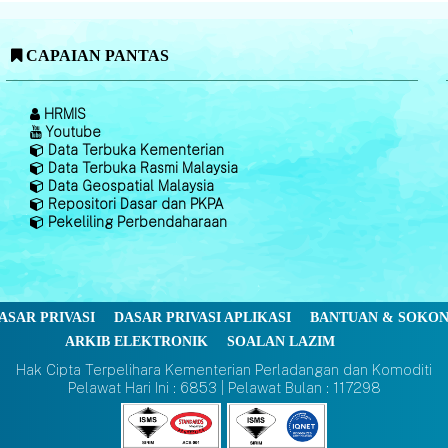
CAPAIAN PANTAS
HRMIS
Youtube
Data Terbuka Kementerian
Data Terbuka Rasmi Malaysia
Data Geospatial Malaysia
Repositori Dasar dan PKPA
Pekeliling Perbendaharaan
ASAR PRIVASI
DASAR PRIVASI APLIKASI
BANTUAN & SOKO
ARKIB ELEKTRONIK
SOALAN LAZIM
Hak Cipta Terpelihara Kementerian Perladangan dan Komoditi
Pelawat Hari Ini : 6853 | Pelawat Bulan : 117298