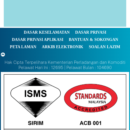
DASAR KESELAMATAN
DASAR PRIVASI
DASAR PRIVASI APLIKASI
BANTUAN & SOKONGAN
PETA LAMAN
ARKIB ELEKTRONIK
SOALAN LAZIM
Hak Cipta Terpelihara Kementerian Perladangan dan Komoditi
Pelawat Hari Ini : 12695 | Pelawat Bulan : 104690