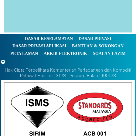
DASAR KESELAMATAN
DASAR PRIVASI
DASAR PRIVASI APLIKASI
BANTUAN & SOKONGAN
PETA LAMAN
ARKIB ELEKTRONIK
SOALAN LAZIM
Hak Cipta Terpelihara Kementerian Perladangan dan Komoditi
Pelawat Hari Ini : 13128 | Pelawat Bulan : 105123