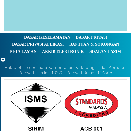
DASAR KESELAMATAN
DASAR PRIVASI
DASAR PRIVASI APLIKASI
BANTUAN & SOKONGAN
PETA LAMAN
ARKIB ELEKTRONIK
SOALAN LAZIM
Hak Cipta Terpelihara Kementerian Perladangan dan Komoditi
Pelawat Hari Ini : 16372 | Pelawat Bulan : 144505