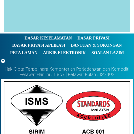
DASAR KESELAMATAN
DASAR PRIVASI
DASAR PRIVASI APLIKASI
BANTUAN & SOKONGAN
PETA LAMAN
ARKIB ELEKTRONIK
SOALAN LAZIM
Hak Cipta Terpelihara Kementerian Perladangan dan Komoditi
Pelawat Hari Ini : 11957 | Pelawat Bulan : 122402