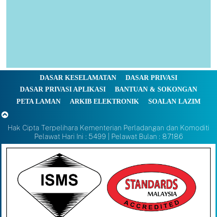
DASAR KESELAMATAN
DASAR PRIVASI
DASAR PRIVASI APLIKASI
BANTUAN & SOKONGAN
PETA LAMAN
ARKIB ELEKTRONIK
SOALAN LAZIM
Hak Cipta Terpelihara Kementerian Perladangan dan Komoditi
Pelawat Hari Ini : 5499 | Pelawat Bulan : 87186