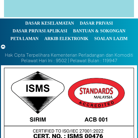
DASAR KESELAMATAN
DASAR PRIVASI
DASAR PRIVASI APLIKASI
BANTUAN & SOKONGAN
PETA LAMAN
ARKIB ELEKTRONIK
SOALAN LAZIM
Hak Cipta Terpelihara Kementerian Perladangan dan Komoditi
Pelawat Hari Ini : 9502 | Pelawat Bulan : 119947