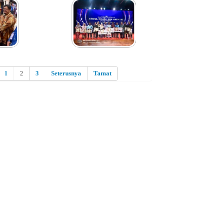
1
2
3
Seterusnya
Tamat