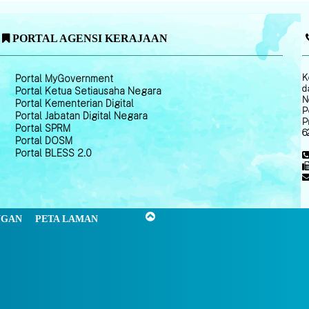
PORTAL AGENSI KERAJAAN
K
Portal MyGovernment
d
Portal Ketua Setiausaha Negara
N
Portal Kementerian Digital
P
Portal Jabatan Digital Negara
P
Portal SPRM
6
Portal DOSM
Portal BLESS 2.0
NGAN
PETA LAMAN