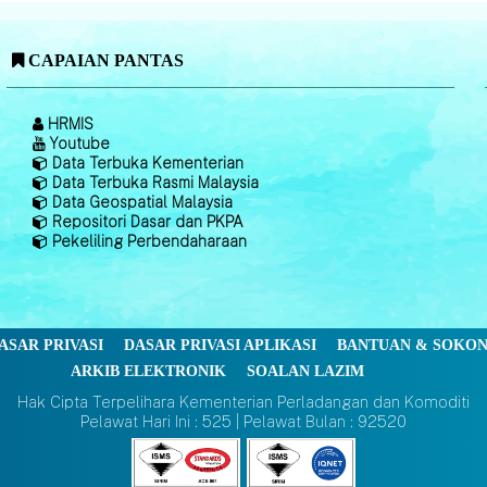
CAPAIAN PANTAS
HRMIS
Youtube
Data Terbuka Kementerian
Data Terbuka Rasmi Malaysia
Data Geospatial Malaysia
Repositori Dasar dan PKPA
Pekeliling Perbendaharaan
ASAR PRIVASI
DASAR PRIVASI APLIKASI
BANTUAN & SOKO
ARKIB ELEKTRONIK
SOALAN LAZIM
Hak Cipta Terpelihara Kementerian Perladangan dan Komoditi
Pelawat Hari Ini : 525 | Pelawat Bulan : 92520