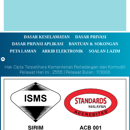
DASAR KESELAMATAN
DASAR PRIVASI
DASAR PRIVASI APLIKASI
BANTUAN & SOKONGAN
PETA LAMAN
ARKIB ELEKTRONIK
SOALAN LAZIM
Hak Cipta Terpelihara Kementerian Perladangan dan Komoditi
Pelawat Hari Ini : 2555 | Pelawat Bulan : 113000