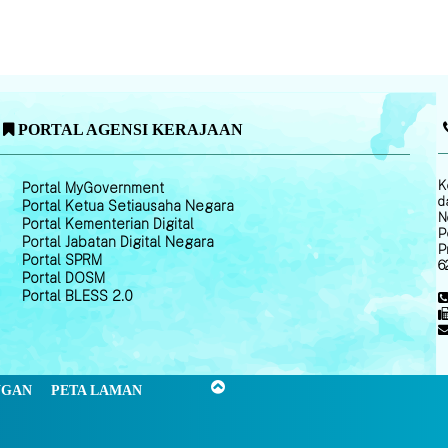
PORTAL AGENSI KERAJAAN
K
Portal MyGovernment
d
Portal Ketua Setiausaha Negara
N
Portal Kementerian Digital
P
Portal Jabatan Digital Negara
P
Portal SPRM
6
Portal DOSM
Portal BLESS 2.0
NGAN
PETA LAMAN