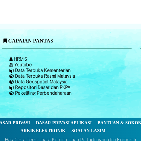
CAPAIAN PANTAS
HRMIS
Youtube
Data Terbuka Kementerian
Data Terbuka Rasmi Malaysia
Data Geospatial Malaysia
Repositori Dasar dan PKPA
Pekeliling Perbendaharaan
ASAR PRIVASI
DASAR PRIVASI APLIKASI
BANTUAN & SOKO
ARKIB ELEKTRONIK
SOALAN LAZIM
Hak Cipta Terpelihara Kementerian Perladangan dan Komoditi