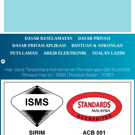
DASAR KESELAMATAN
DASAR PRIVASI
DASAR PRIVASI APLIKASI
BANTUAN & SOKONGAN
PETA LAMAN
ARKIB ELEKTRONIK
SOALAN LAZIM
Hak Cipta Terpelihara Kementerian Perladangan dan Komoditi
Pelawat Hari Ini : 1006 | Pelawat Bulan : 111451