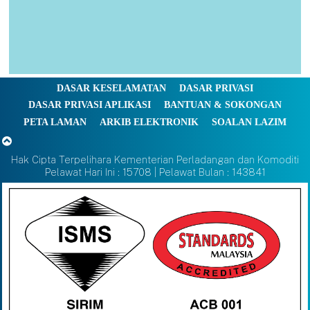
DASAR KESELAMATAN
DASAR PRIVASI
DASAR PRIVASI APLIKASI
BANTUAN & SOKONGAN
PETA LAMAN
ARKIB ELEKTRONIK
SOALAN LAZIM
Hak Cipta Terpelihara Kementerian Perladangan dan Komoditi
Pelawat Hari Ini : 15708 | Pelawat Bulan : 143841