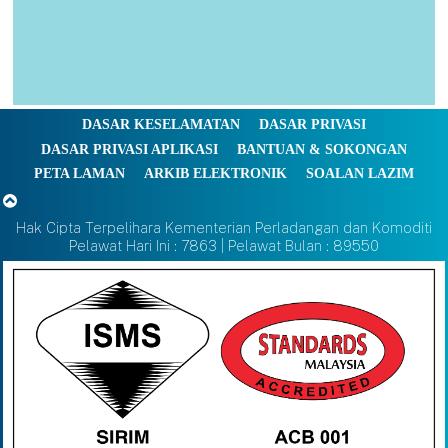
DASAR KESELAMATAN
DASAR PRIVASI
DASAR PRIVASI APLIKASI
BANTUAN & SOKONGAN
PETA LAMAN
ARKIB ELEKTRONIK
SOALAN LAZIM
Hak Cipta Terpelihara Kementerian Perladangan dan Komoditi
Pelawat Hari Ini : 7863 | Pelawat Bulan : 89550