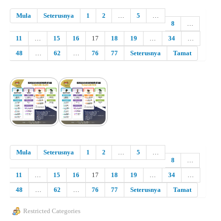
Mula
Seterusnya
1
2
…
5
…
8
…
11
…
15
16
17
18
19
…
34
…
48
…
62
…
76
77
Seterusnya
Tamat
Mula
Seterusnya
1
2
…
5
…
8
…
11
…
15
16
17
18
19
…
34
…
48
…
62
…
76
77
Seterusnya
Tamat
Restricted Categories