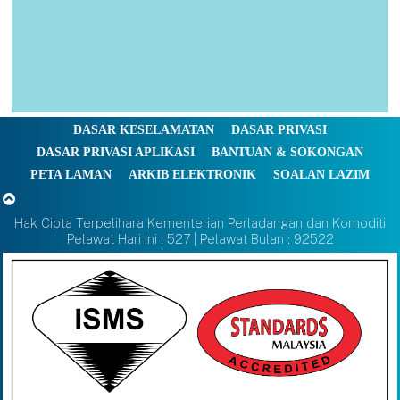
DASAR KESELAMATAN
DASAR PRIVASI
DASAR PRIVASI APLIKASI
BANTUAN & SOKONGAN
PETA LAMAN
ARKIB ELEKTRONIK
SOALAN LAZIM
Hak Cipta Terpelihara Kementerian Perladangan dan Komoditi
Pelawat Hari Ini : 527 | Pelawat Bulan : 92522