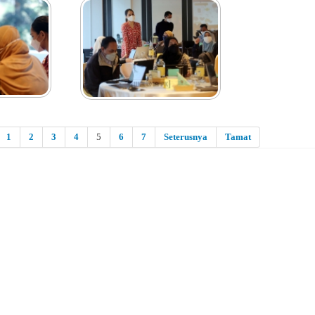
1
2
3
4
5
6
7
Seterusnya
Tamat