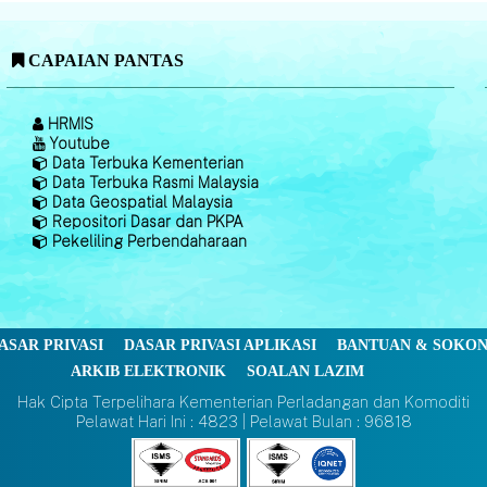
CAPAIAN PANTAS
HRMIS
Youtube
Data Terbuka Kementerian
Data Terbuka Rasmi Malaysia
Data Geospatial Malaysia
Repositori Dasar dan PKPA
Pekeliling Perbendaharaan
ASAR PRIVASI
DASAR PRIVASI APLIKASI
BANTUAN & SOKO
ARKIB ELEKTRONIK
SOALAN LAZIM
Hak Cipta Terpelihara Kementerian Perladangan dan Komoditi
Pelawat Hari Ini : 4823 | Pelawat Bulan : 96818