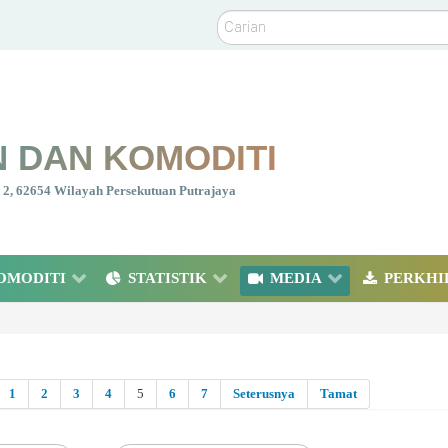
Carian
 DAN KOMODITI
nt 2, 62654 Wilayah Persekutuan Putrajaya
OMODITI
STATISTIK
MEDIA
PERKHI
1
2
3
4
5
6
7
Seterusnya
Tamat