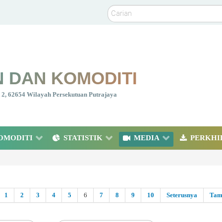
Carian
 DAN KOMODITI
nt 2, 62654 Wilayah Persekutuan Putrajaya
OMODITI
STATISTIK
MEDIA
PERKHI
1
2
3
4
5
6
7
8
9
10
Seterusnya
Tam