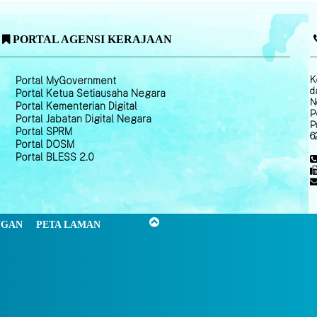
PORTAL AGENSI KERAJAAN
K
Portal MyGovernment
d
Portal Ketua Setiausaha Negara
N
Portal Kementerian Digital
P
Portal Jabatan Digital Negara
P
Portal SPRM
6
Portal DOSM
Portal BLESS 2.0
NGAN
PETA LAMAN