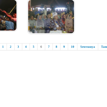
1
2
3
4
5
6
7
8
9
10
Seterusnya
Tam