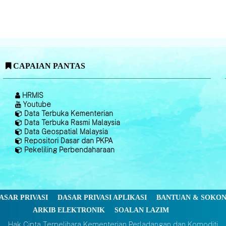
CAPAIAN PANTAS
HRMIS
Youtube
Data Terbuka Kementerian
Data Terbuka Rasmi Malaysia
Data Geospatial Malaysia
Repositori Dasar dan PKPA
Pekeliling Perbendaharaan
ASAR PRIVASI
DASAR PRIVASI APLIKASI
BANTUAN & SOKO
ARKIB ELEKTRONIK
SOALAN LAZIM
Hak Cipta Terpelihara Kementerian Perladangan dan Komoditi