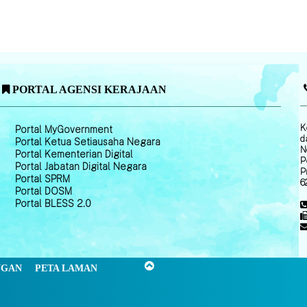
PORTAL AGENSI KERAJAAN
K
Portal MyGovernment
d
Portal Ketua Setiausaha Negara
N
Portal Kementerian Digital
P
Portal Jabatan Digital Negara
P
Portal SPRM
6
Portal DOSM
Portal BLESS 2.0
NGAN
PETA LAMAN