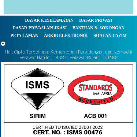
DASAR KESELAMATAN
DASAR PRIVASI
DASAR PRIVASI APLIKASI
BANTUAN & SOKONGAN
PETA LAMAN
ARKIB ELEKTRONIK
SOALAN LAZIM
Hak Cipta Terpelihara Kementerian Perladangan dan Komoditi
Pelawat Hari Ini : 14037 | Pelawat Bulan : 124482