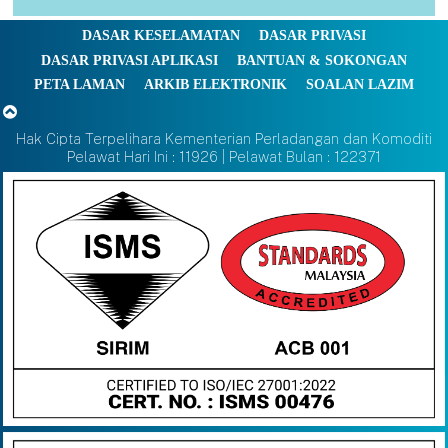
DASAR KESELAMATAN
DASAR PRIVASI
DASAR PRIVASI APLIKASI
BANTUAN & SOKONGAN
PETA LAMAN
ARKIB ELEKTRONIK
SOALAN LAZIM
Hak Cipta Terpelihara Kementerian Perladangan dan Komoditi
Pelawat Hari Ini : 11926 | Pelawat Bulan : 122371