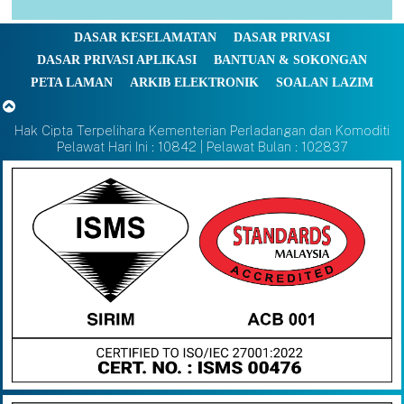
DASAR KESELAMATAN
DASAR PRIVASI
DASAR PRIVASI APLIKASI
BANTUAN & SOKONGAN
PETA LAMAN
ARKIB ELEKTRONIK
SOALAN LAZIM
Hak Cipta Terpelihara Kementerian Perladangan dan Komoditi
Pelawat Hari Ini : 10842 | Pelawat Bulan : 102837