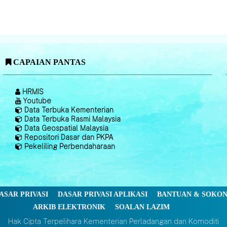
CAPAIAN PANTAS
HRMIS
Youtube
Data Terbuka Kementerian
Data Terbuka Rasmi Malaysia
Data Geospatial Malaysia
Repositori Dasar dan PKPA
Pekeliling Perbendaharaan
ASAR PRIVASI
DASAR PRIVASI APLIKASI
BANTUAN & SOKO
ARKIB ELEKTRONIK
SOALAN LAZIM
Hak Cipta Terpelihara Kementerian Perladangan dan Komoditi