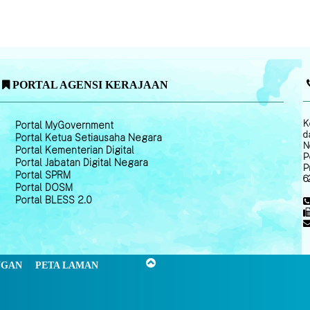
PORTAL AGENSI KERAJAAN
K
Portal MyGovernment
d
Portal Ketua Setiausaha Negara
N
Portal Kementerian Digital
P
Portal Jabatan Digital Negara
P
Portal SPRM
6
Portal DOSM
Portal BLESS 2.0
NGAN
PETA LAMAN