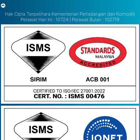
Hak Cipta Terpelihara Kementerian Perladangan dan Komoditi
Pelawat Hari Ini : 10724 | Pelawat Bulan : 102719