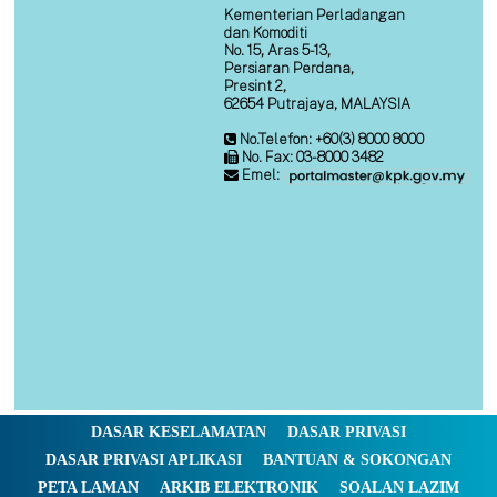
Kementerian Perladangan
dan Komoditi
No. 15, Aras 5-13,
Persiaran Perdana,
Presint 2,
62654 Putrajaya, MALAYSIA
No.Telefon: +60(3) 8000 8000
No. Fax: 03-8000 3482
Emel:
DASAR KESELAMATAN
DASAR PRIVASI
DASAR PRIVASI APLIKASI
BANTUAN & SOKONGAN
PETA LAMAN
ARKIB ELEKTRONIK
SOALAN LAZIM