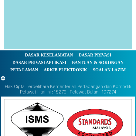
DASAR KESELAMATAN
DASAR PRIVASI
DASAR PRIVASI APLIKASI
BANTUAN & SOKONGAN
PETA LAMAN
ARKIB ELEKTRONIK
SOALAN LAZIM
Hak Cipta Terpelihara Kementerian Perladangan dan Komoditi
Pelawat Hari Ini : 15279 | Pelawat Bulan : 107274