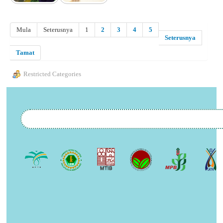
Mula
Seterusnya
1
2
3
4
5
Seterusnya
Tamat
Restricted Categories