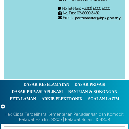
No.Telefon: +60(3) 8000 8000
No. Fax: 03-8000 3482
Emel:
DASAR KESELAMATAN
DASAR PRIVASI
DASAR PRIVASI APLIKASI
BANTUAN & SOKONGAN
PETA LAMAN
ARKIB ELEKTRONIK
SOALAN LAZIM
Hak Cipta Terpelihara Kementerian Perladangan dan Komoditi
Pelawat Hari Ini : 8305 | Pelawat Bulan : 154358